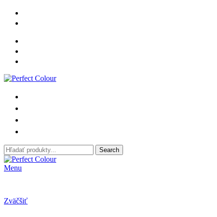
0905 814 863
perfectcolour@perfectcolour.sk
Predajňa
Vzorkovník
PO-PI: 7:00 – 15:30
Domov
O spoločnosti
Produkty
Kontakt
Search
Menu
Zväčšiť